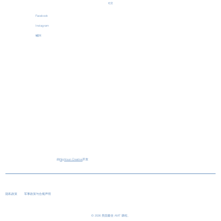
社交
Facebook
Instagram
喊叫
由
Nightsun Creative
开发
隐私政策
军事政策与合规声明
© 2026 美国最佳 AMT 课程。