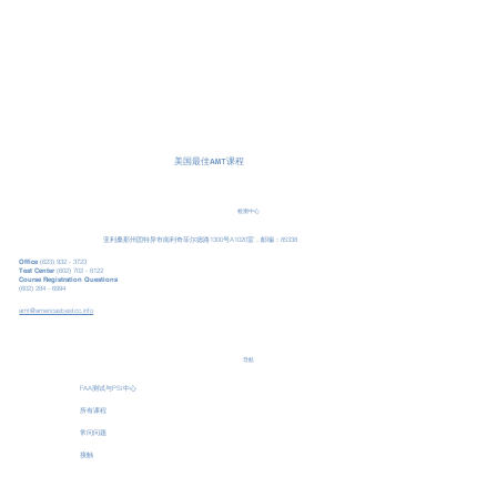
美国最佳AMT课程
检测中心
亚利桑那州固特异市南利奇菲尔德路1300号A1020室，邮编：85338
Office
(623) 932 - 3723
Test Center
(602) 702 - 8122
Course Registration Questions
(602) 284 - 6994
amt@americasbestcc.info
导航
FAA测试与PSI中心
所有课程
常问问题
接触